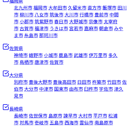
福岡県
北九州市
福岡市
大牟田市
久留米市
直方市
飯塚市
田川
市
柳川市
八女市
筑後市
大川市
行橋市
豊前市
中間
市
小郡市
筑紫野市
春日市
大野城市
宗像市
太宰府
市
古賀市
福津市
うきは市
宮若市
嘉麻市
朝倉市
みや
ま市
糸島市
那珂川市
佐賀県
神埼市
嬉野市
小城市
鹿島市
武雄市
伊万里市
多久
市
鳥栖市
唐津市
佐賀市
大分県
別府市
豊後大野市
豊後高田市
日田市
杵築市
竹田市
佐
伯市
大分市
中津市
国東市
由布市
臼杵市
宇佐市
津久
見市
長崎県
長崎市
佐世保市
島原市
諫早市
大村市
平戸市
松浦
市
対馬市
壱岐市
五島市
西海市
雲仙市
南島原市