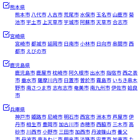
熊本県
熊本市
八代市
人吉市
荒尾市
水俣市
玉名市
山鹿市
菊
池市
宇土市
上天草市
宇城市
阿蘇市
天草市
合志市
宮崎県
宮崎市
都城市
延岡市
日南市
小林市
日向市
串間市
西
都市
えびの市
鹿児島県
鹿児島市
鹿屋市
枕崎市
阿久根市
出水市
指宿市
西之表
市
垂水市
薩摩川内市
日置市
曽於市
霧島市
いちき串木
野市
南さつま市
志布志市
奄美市
南九州市
伊佐市
姶良
市
兵庫県
神戸市
姫路市
尼崎市
明石市
西宮市
洲本市
芦屋市
伊
丹市
相生市
豊岡市
加古川市
赤穂市
西脇市
三木市
高
砂市
川西市
小野市
三田市
加西市
丹波篠山市
養父
市
丹波市
南あわじ市
朝来市
淡路市
宍粟市
加東市
た