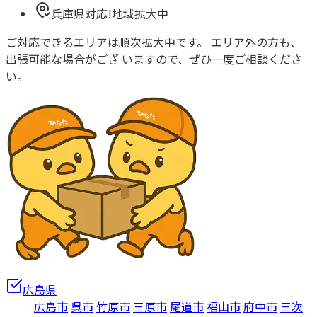
兵庫県対応!地域拡大中
ご対応できるエリアは順次拡大中です。 エリア外の方も、
出張可能な場合がござ いますので、ぜひ一度ご相談くださ
い。
広島県
広島市
呉市
竹原市
三原市
尾道市
福山市
府中市
三次