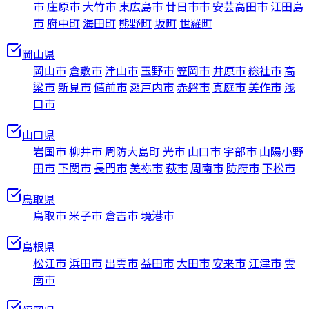
市
庄原市
大竹市
東広島市
廿日市市
安芸高田市
江田島
市
府中町
海田町
熊野町
坂町
世羅町
岡山県
岡山市
倉敷市
津山市
玉野市
笠岡市
井原市
総社市
高
梁市
新見市
備前市
瀬戸内市
赤磐市
真庭市
美作市
浅
口市
山口県
岩国市
柳井市
周防大島町
光市
山口市
宇部市
山陽小野
田市
下関市
長門市
美祢市
萩市
周南市
防府市
下松市
鳥取県
鳥取市
米子市
倉吉市
境港市
島根県
松江市
浜田市
出雲市
益田市
大田市
安来市
江津市
雲
南市