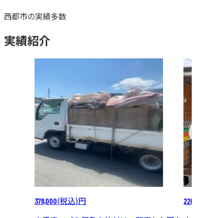
西都市
の
実績多数
実績紹介
(税込)
円
(税
378,000
220,000