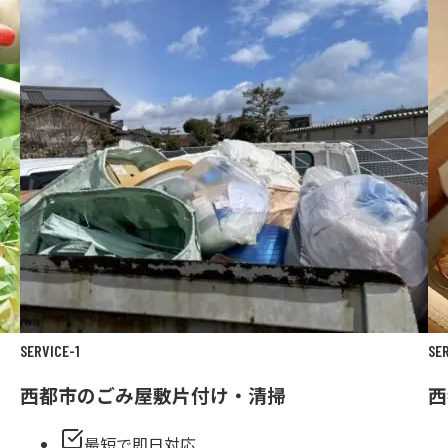
SERVICE-
1
SE
西都市の
ごみ屋敷片付け・清掃
西
最短で即日対応