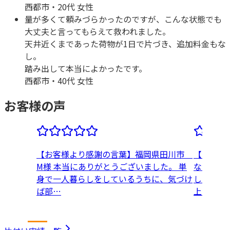
西都市
・
20代 女性
量が多くて頼みづらかったのですが、こんな状態でも
大丈夫と言ってもらえて救われました。
天井近くまであった荷物が1日で片づき、追加料金もな
し。
踏み出して本当によかったです。
西都市
・
40代 女性
お客様の声
【お客様より感謝の言葉】福岡県田川市
【お客様
M様 本当にありがとうございました。 単
なた清掃
身で一人暮らしをしているうちに、気づけ
した。 
ば部…
上…