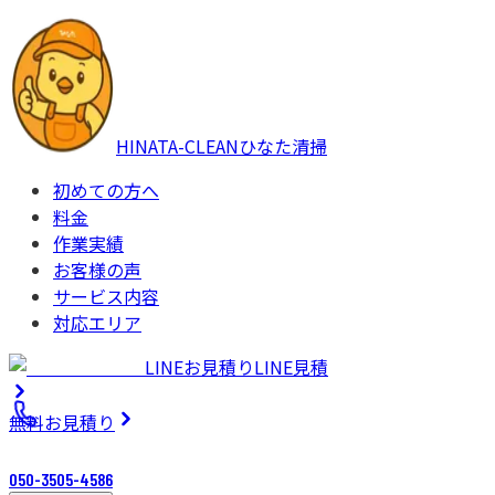
HINATA-CLEAN
ひなた清掃
初めての方へ
料金
作業実績
お客様の声
サービス内容
対応エリア
LINEお見積り
LINE見積
無料
お見積り
050-3505-4586