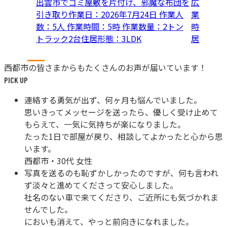
出雲市でゴミ屋敷を片付け、邪魔な布団を
広島県府
引き取り
作業日：
2026年7月24日
作業人
業日：
20
数：
5人
作業時間：
5時
作業数量：
2トン
時間：
5
トラック2台
住居形態：
3LDK
居形態：
西都市
の皆さまからも
たくさんのお声が届いています！
PICK UP
連絡する勇気が出ず、何ヶ月も悩んでいました。
思いきってメッセージを送ったら、優しく受け止めて
もらえて、一気に気持ちが楽になりました。
たった1日で部屋が戻り、相談してよかったと心から思
います。
西都市
・
30代 女性
写真を送るのも恥ずかしかったのですが、何も言われ
ず淡々と進めてくださって安心しました。
社名のない車で来てくださり、ご近所にも気づかれま
せんでした。
においも消えて、やっと前向きになれました。