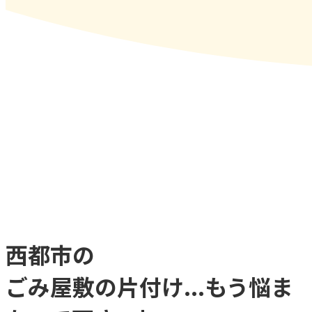
西都市
の
ごみ屋敷
の
片付け...
もう
悩ま