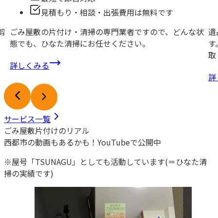
見積もり・相談・出張費用は無料です
剪
ごみ屋敷の片付け・清掃の専門業者ですので、どんな状
遺
態でも、ひなた清掃にお任せください。
す
取
詳しくみる
詳
サービス一覧
ごみ屋敷片付けのリアル
西都市
の動画もあるかも！
YouTubeで公開中
※屋号「TSUNAGU」としても活動しています(＝ひなた清
掃の実績です)