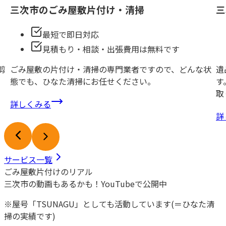
三次市の
ごみ屋敷片付け・清掃
三
最短で即日対応
見積もり・相談・出張費用は無料です
剪
ごみ屋敷の片付け・清掃の専門業者ですので、どんな状
遺
態でも、ひなた清掃にお任せください。
す
取
詳しくみる
詳
サービス一覧
ごみ屋敷片付けのリアル
三次市
の動画もあるかも！
YouTubeで公開中
※屋号「TSUNAGU」としても活動しています(＝ひなた清
掃の実績です)