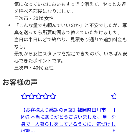
気になっていたにおいもすっきり消えて、やっと友達
を呼べる部屋になりました。
三次市
・
20代 女性
「こんな量でも頼んでいいのか」と不安でしたが、写
真を送ったら所要時間まで教えていただけました。
当日は半日ほどで終わり、見積もり通りで追加料金も
なし。
最初から女性スタッフを指定できたのが、いちばん安
心できたポイントです。
三次市
・
40代 女性
お客様の声
【お客様より感謝の言葉】福岡県田川市
【お客様
M様 本当にありがとうございました。 単
なた清掃
身で一人暮らしをしているうちに、気づけ
した。 
ば部…
上…