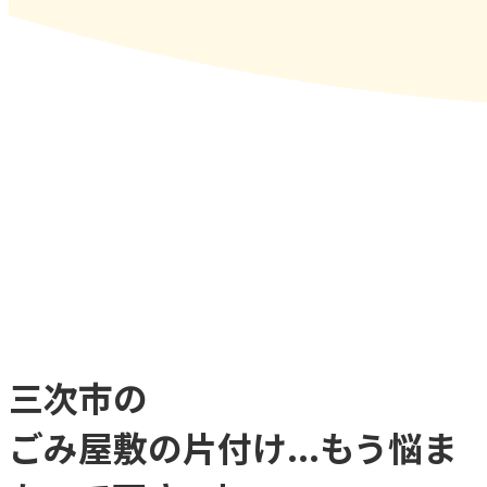
三次市
の
ごみ屋敷
の
片付け...
もう
悩ま