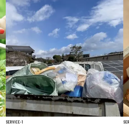
SERVICE-
1
SE