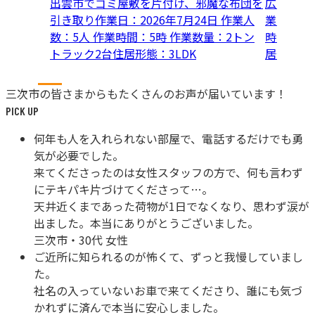
出雲市でゴミ屋敷を片付け、邪魔な布団を
広島県府
引き取り
作業日：
2026年7月24日
作業人
業日：
20
数：
5人
作業時間：
5時
作業数量：
2トン
時間：
5
トラック2台
住居形態：
3LDK
居形態：
三次市
の皆さまからも
たくさんのお声が届いています！
PICK UP
何年も人を入れられない部屋で、電話するだけでも勇
気が必要でした。
来てくださったのは女性スタッフの方で、何も言わず
にテキパキ片づけてくださって…。
天井近くまであった荷物が1日でなくなり、思わず涙が
出ました。本当にありがとうございました。
三次市
・
30代 女性
ご近所に知られるのが怖くて、ずっと我慢していまし
た。
社名の入っていないお車で来てくださり、誰にも気づ
かれずに済んで本当に安心しました。