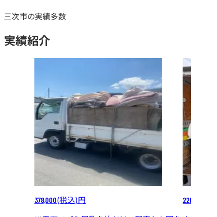
三次市
の
実績多数
実績紹介
(税込)
円
(税
378,000
220,000