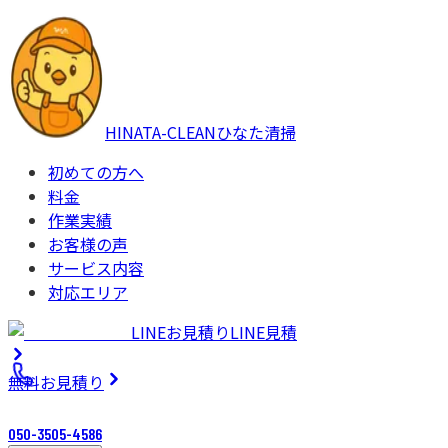
HINATA-CLEAN
ひなた清掃
初めての方へ
料金
作業実績
お客様の声
サービス内容
対応エリア
LINEお見積り
LINE見積
無料
お見積り
050-3505-4586