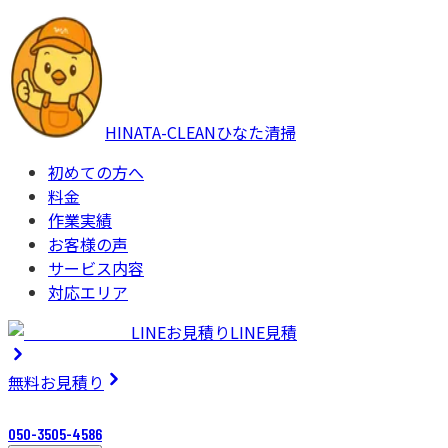
HINATA-CLEAN
ひなた清掃
初めての方へ
料金
作業実績
お客様の声
サービス内容
対応エリア
LINEお見積り
LINE見積
無料
お見積り
050-3505-4586