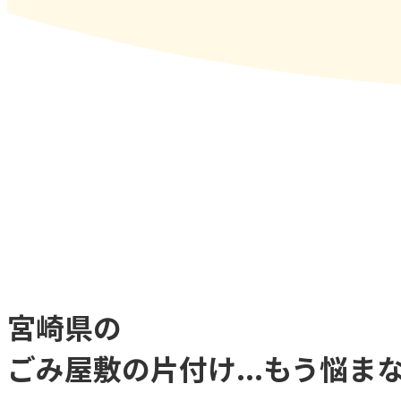
宮崎県
の
ごみ屋敷
の
片付け...
もう
悩まな